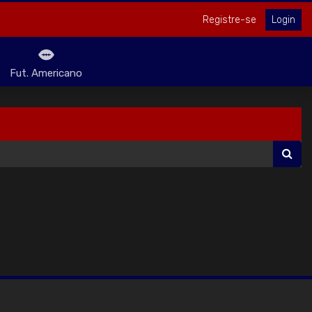
Registre-se
Login
Fut. Americano