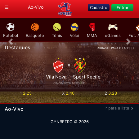
Ao-Vivo
Cadastro
Entrar
Futebol
Basquete
Tênis
Vôlei
MMA
eGames
Fut. 
Previous
Nex
Destaques
ARRASTE PARA O LADO
x
Vila Nova
Sport Recife
08/08/2026 16:00 BR
1
2.25
X
2.40
2
3.23
Ir para a lista
Ao-Vivo
GYNBETRO © 2026