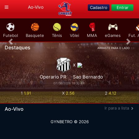
Ao-Vivo
Cadastro
Entrar
Futebol
Basquete
Tênis
Vôlei
MMA
eGames
Fut. 
Previous
Nex
Destaques
ARRASTE PARA O LADO
x
Operario PR
Sao Bernardo
07/08/2026 19:30 BR
1
1.91
X
2.56
2
4.12
Ir para a lista
Ao-Vivo
GYNBETRO © 2026