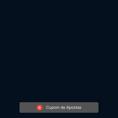
Cupom de Apostas
0