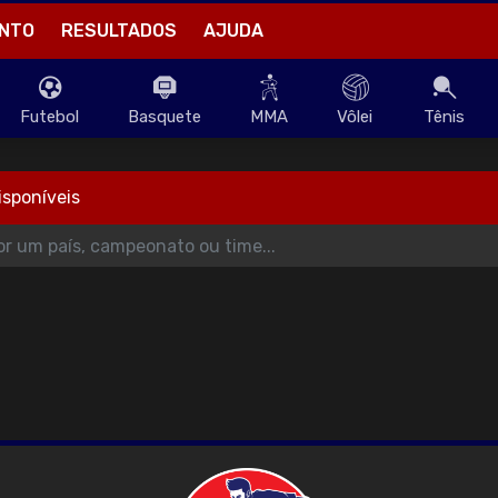
NTO
RESULTADOS
AJUDA
Futebol
Basquete
MMA
Vôlei
Tênis
isponíveis