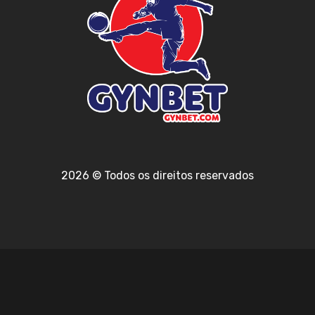
2026 © Todos os direitos reservados