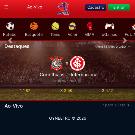
Ao-Vivo
Cadastro
Entrar
Futebol
Basquete
Tênis
Vôlei
MMA
eGames
Fut. 
Previous
Nex
Destaques
ARRASTE PARA O LADO
x
Corinthians
Internacional
06/08/2026 20:00 BR
1
1.87
X
2.56
2
4.12
Ir para a lista
Ao-Vivo
GYNBETRO © 2026