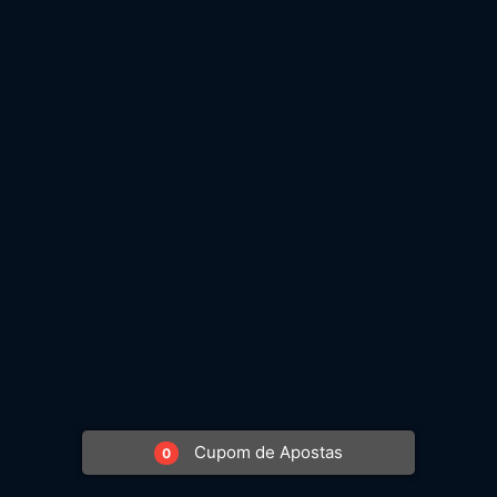
Cupom de Apostas
0