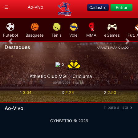
Ao-Vivo
Cadastro
Entrar
Futebol
Basquete
Tênis
Vôlei
MMA
eGames
Fut. 
Previous
Nex
Destaques
ARRASTE PARA O LADO
x
Athletic Club MG
Criciuma
09/08/2026 11:00 BR
1
3.04
X
2.24
2
2.50
Ir para a lista
Ao-Vivo
GYNBETRO © 2026