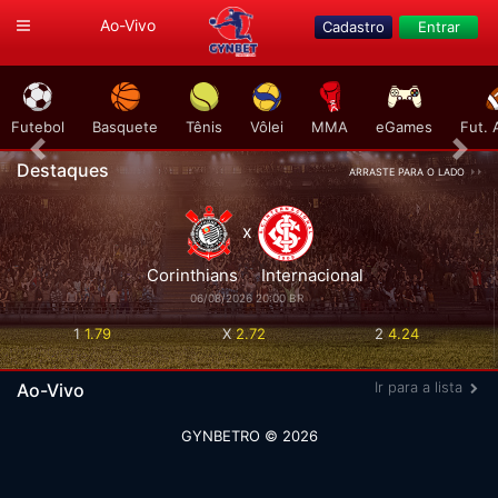
Ao-Vivo
Cadastro
Entrar
Futebol
Basquete
Tênis
Vôlei
MMA
eGames
Fut. 
Previous
Nex
Destaques
ARRASTE PARA O LADO
x
Corinthians
Internacional
06/08/2026 20:00 BR
1
1.79
X
2.72
2
4.24
Ir para a lista
Ao-Vivo
GYNBETRO © 2026