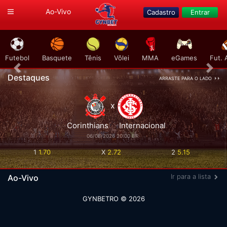
Ao-Vivo
Cadastro
Entrar
Futebol
Basquete
Tênis
Vôlei
MMA
eGames
Fut. 
Previous
Nex
Destaques
ARRASTE PARA O LADO
x
Corinthians
Internacional
06/08/2026 20:00 BR
1
1.70
X
2.72
2
5.15
Ir para a lista
Ao-Vivo
GYNBETRO © 2026