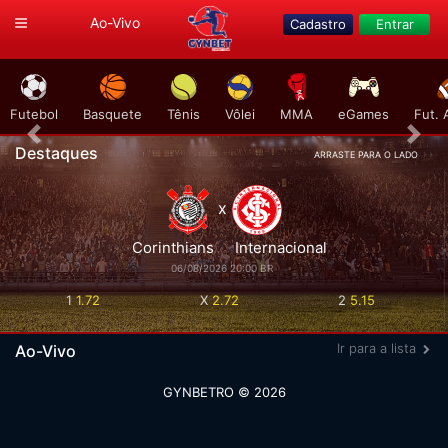
Ao-Vivo
Cadastro
Entrar
Futebol
Basquete
Tênis
Vôlei
MMA
eGames
Fut. 
Previous
Nex
Destaques
ARRASTE PARA O LADO
x
Corinthians
Internacional
06/08/2026 20:00 BR
1
1.72
X
2.72
2
5.15
Ir para a lista
Ao-Vivo
GYNBETRO © 2026