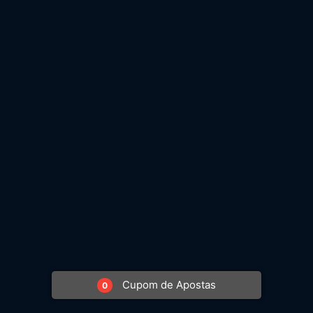
Cupom de Apostas
0