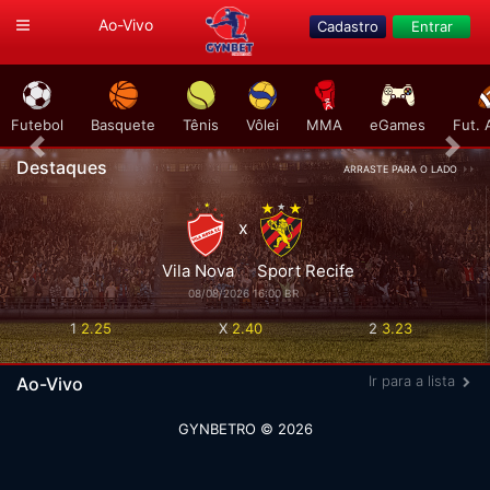
Ao-Vivo
Cadastro
Entrar
Futebol
Basquete
Tênis
Vôlei
MMA
eGames
Fut. 
Previous
Nex
Destaques
ARRASTE PARA O LADO
x
Vila Nova
Sport Recife
08/08/2026 16:00 BR
1
2.25
X
2.40
2
3.23
Ir para a lista
Ao-Vivo
GYNBETRO © 2026