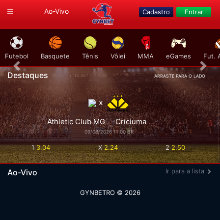
Ao-Vivo
Cadastro
Entrar
Futebol
Basquete
Tênis
Vôlei
MMA
eGames
Fut. 
Previous
Nex
Destaques
ARRASTE PARA O LADO
x
Athletic Club MG
Criciuma
09/08/2026 11:00 BR
1
3.04
X
2.24
2
2.50
Ir para a lista
Ao-Vivo
GYNBETRO © 2026