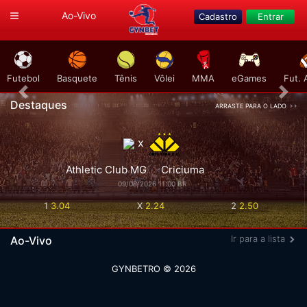
Ao-Vivo
Cadastro
Entrar
Futebol
Basquete
Tênis
Vôlei
MMA
eGames
Fut. 
Previous
Nex
Destaques
ARRASTE PARA O LADO
x
Athletic Club MG
Criciuma
09/08/2026 11:00 BR
1
3.04
X
2.24
2
2.50
Ir para a lista
Ao-Vivo
GYNBETRO © 2026