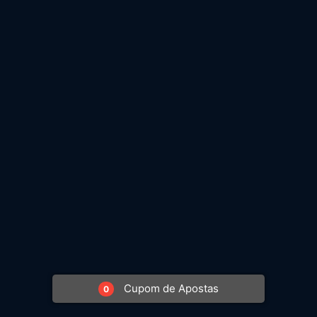
Cupom de Apostas
0